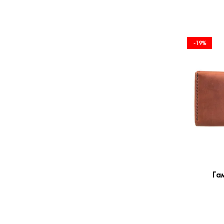
-19%
Га