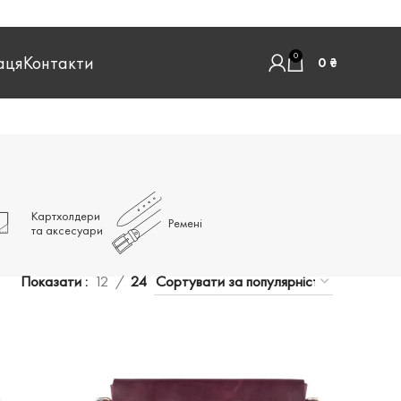
0
аця
Контакти
0
₴
Картхолдери
Ремені
та аксесуари
Показати
12
24