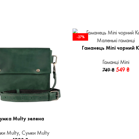
-27%
Гаманець Mini чорний K
Гаманці Mini
549
₴
749
₴
умка Multy зелена
ки Multy
,
Сумки Multy