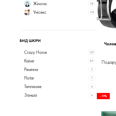
Жіноча
58
Унісекс
118
ВИД ШКІРИ
Чолов
Crazy Horse
137
Kaiser
83
Подару
Ремінна
5
Flotar
7
Tennessee
6
Замша
4
-19%