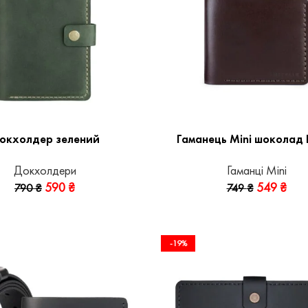
окхолдер зелений
Гаманець Mini шоколад K
Докхолдери
Гаманці Mini
590
₴
549
₴
790
₴
749
₴
-19%