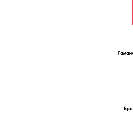
Гаман
Бре