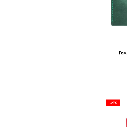
Гам
-27%