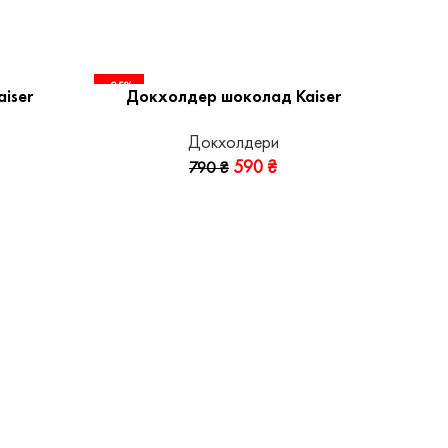
-25%
iser
Докхолдер шоколад Kaiser
Докхолдери
590
₴
790
₴