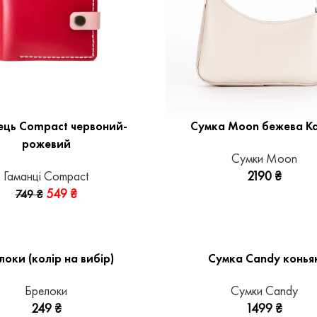
ець Compact червоний-
Сумка Moon бежева Ka
рожевий
Сумки Moon
Гаманці Compact
2190
₴
549
₴
749
₴
локи (колір на вибір)
Сумка Candy конья
Брелоки
Сумки Candy
249
₴
1499
₴