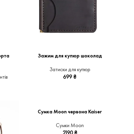
орта
Зажим для купюр шоколад
Затиски для купюр
нтів
699
₴
Сумка Moon червона Kaiser
Сумки Moon
2190
₴