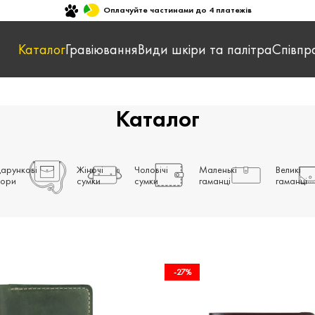
Оплачуйте частинами до 4 платежів
Каталог
Гравіювання
Види шкіри та палітра
Співпр
Каталог
арункові
Жіночі
Чоловічі
Маленькі
Великі
ори
сумки
сумки
гаманці
гаманці
-27%