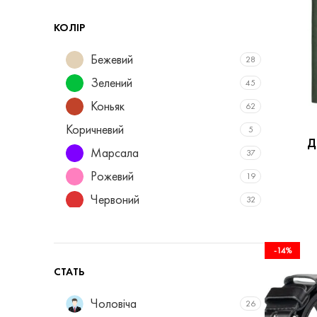
КОЛІР
Бежевий
28
Зелений
45
Коньяк
62
Коричневий
5
Д
Марсала
37
Рожевий
19
Червоний
32
Чорний
71
Шоколад
61
-14%
Бейліз
2
СТАТЬ
Капучіно
2
Чоловіча
26
Мокка
2