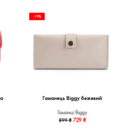
-19%
на
Гаманець Biggy бежевий
Гаманці Biggy
729
₴
899
₴