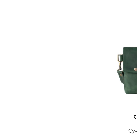
С
Сум