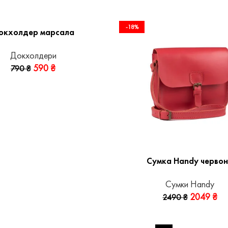
-18%
окхолдер марсала
Докхолдери
590
₴
790
₴
Сумка Handy черво
Сумки Handy
2049
₴
2490
₴