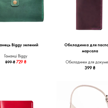
анець Biggy зелений
Обкладинка для пасп
марсала
Гаманці Biggy
729
₴
Обкладинки для докуме
899
₴
399
₴