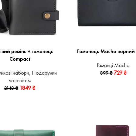
ічий ремінь + гаманець
Гаманець Macho чорний
Compact
Гаманці Macho
нкові набори
,
Подарунки
729
₴
899
₴
чоловікам
1849
₴
2148
₴