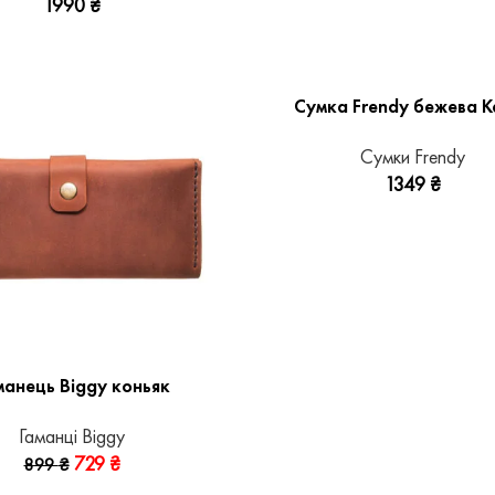
1990
₴
Сумка Frendy бежева Ka
Сумки Frendy
1349
₴
манець Biggy коньяк
Гаманці Biggy
729
₴
899
₴