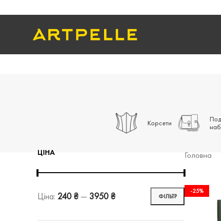
Под
Корсети
наб
ЦІНА
Головна
-25%
Ціна:
240 ₴
—
3950 ₴
ФІЛЬТР