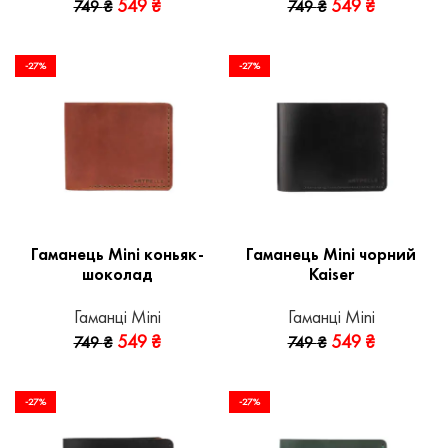
549
₴
549
₴
749
₴
749
₴
-27%
-27%
Гаманець Mini коньяк-
Гаманець Mini чорний
шоколад
Kaiser
Гаманці Mini
Гаманці Mini
549
₴
549
₴
749
₴
749
₴
-27%
-27%