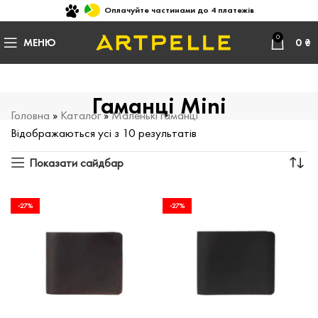
Оплачуйте частинами до 4 платежів
0
МЕНЮ
0
₴
Гаманці Mini
Головна
»
Каталог
»
Маленькі гаманці
Відображаються усі з 10 результатів
Показати сайдбар
-27%
-27%