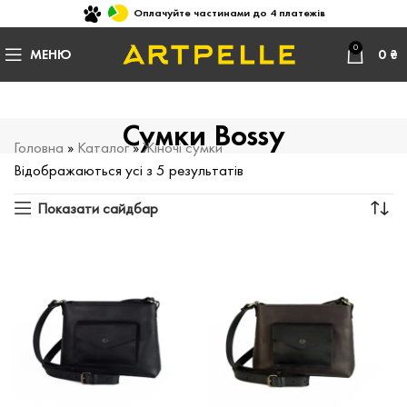
Оплачуйте частинами до 4 платежів
0
МЕНЮ
0
₴
Сумки Bossy
Головна
»
Каталог
»
Жіночі сумки
Відображаються усі з 5 результатів
Показати сайдбар