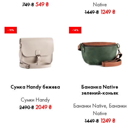
549
₴
Native
749
₴
1249
₴
1449
₴
-18%
-14%
Сумка Handy бежева
Бананка Native
зелений-коньяк
Сумки Handy
Бананки Native
,
Бананки
2049
₴
2490
₴
Native
1249
₴
1449
₴