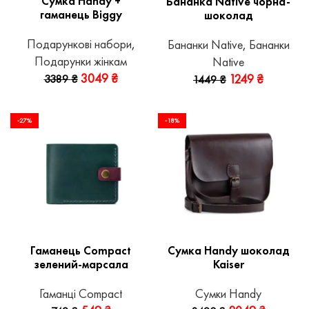
Сумка Handy +
Бананка Native чорна-
гаманець Biggy
шоколад
Подарункові набори
,
Бананки Native
,
Бананки
Подарунки жінкам
Native
3049
₴
1249
₴
3389
₴
1449
₴
-27%
-18%
Гаманець Compact
Сумка Handy шоколад
зелений-марсала
Kaiser
Гаманці Compact
Сумки Handy