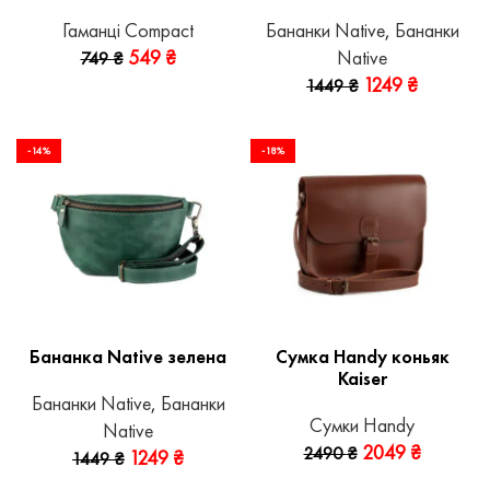
Гаманці Compact
Бананки Native
,
Бананки
549
₴
Native
749
₴
1249
₴
1449
₴
-14%
-18%
Бананка Native зелена
Сумка Handy коньяк
Kaiser
Бананки Native
,
Бананки
Сумки Handy
Native
2049
₴
2490
₴
1249
₴
1449
₴