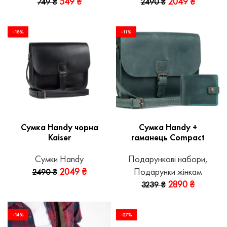
549
₴
2049
₴
749
₴
2490
₴
-18%
-11%
Сумка Handy чорна
Сумка Handy +
Kaiser
гаманець Compact
Сумки Handy
Подарункові набори
,
2049
₴
Подарунки жінкам
2490
₴
2890
₴
3239
₴
-14%
-27%