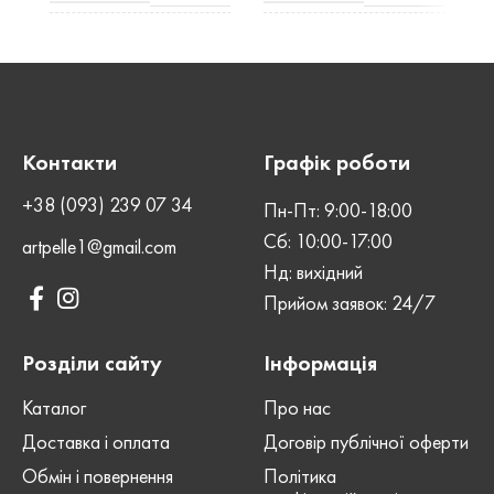
КОЛІР
Crazy
ВИД ШКІРИ
Шоколад
Horse
ВИД ШКІРИ
Kaiser
ШОВ
Ручний
Контакти
Графік роботи
ШОВ
Ручний
СТАТЬ
Унісекс
+38 (093) 239 07 34
Пн-Пт: 9:00-18:00
Сб: 10:00-17:00
artpelle1@gmail.com
СТАТЬ
Унісекс
ЗАСТІБКА
Нд: вихідний
Кнопка
Прийом заявок: 24/7
ЗАСТІБКА
Кнопка
Розділи сайту
Інформація
Каталог
Про нас
Доставка і оплата
Договір публічної оферти
Обмін і повернення
Політика