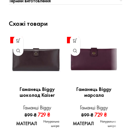
Терміни виготовлення
Схожі товари
-19%
-19%
-1
Гаманець Biggy
Гаманець Biggy
шоколад Kaiser
марсала
Гаманці Biggy
Гаманці Biggy
729
₴
729
₴
899
₴
899
₴
Натуральна
Натуральна
МАТЕРІАЛ
МАТЕРІАЛ
шкіра
шкіра