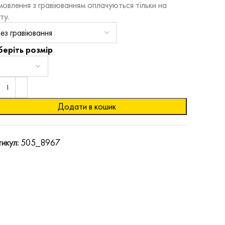
овлення з гравіюванням оплачуються тільки на
ту.
беріть розмір
Додати в кошик
икул:
505_8967