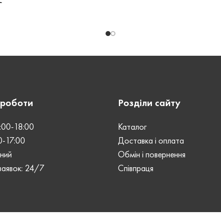
Р
Чорний
ЗАСТІБКА
Блис
ШКІРИ
Crazy Horse
Машинний
Ь
 роботи
Розділи сайту
Унісекс
:00-18:00
Каталог
ІБКА
Блискавка
0-17:00
Доставка і оплата
дний
Обмін і повернення
аявок: 24/7
Співпраця