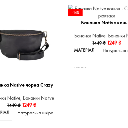
-14%
Бананка Native конь
Бананки Native
,
Бананки N
1249
₴
1449
₴
МАТЕРІАЛ
Натуральна 
КОЛІР
К
нка Native чорна Crazy
ВИД ШКІРИ
Crazy 
нки Native
,
Бананки Native
1249
₴
1449
₴
ШОВ
Маш
РІАЛ
Натуральна шкіра
СТАТЬ
У