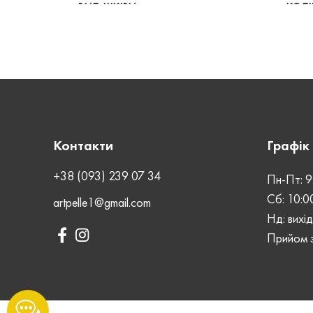
ВИД ШКІРИ
КОЛІ
Crazy Horse
ШОВ
ВИД 
Машинний
СТАТЬ
ШОВ
Унісекс
ЗАСТІБКА
СТАТ
Контакти
Графік
Блискавка
+38 (093) 239 07 34
Пн-Пт: 9
ЗАСТ
Сб: 10:0
artpelle1@gmail.com
Нд: вихі
Прийом з