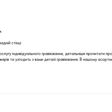
х
адній стінці
слугу індивідуального гравіювання, детальніше прочитати пр
ерів та узгодить з вами деталі гравіювання. В нашому асортим