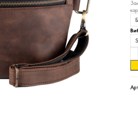
Зам
кар
Ви
Арт