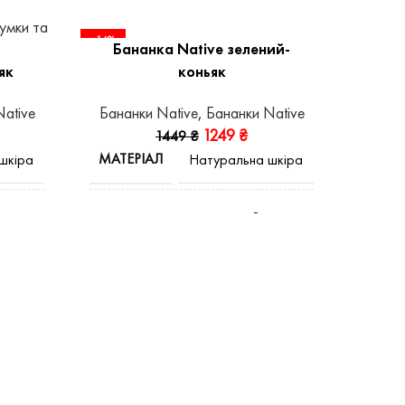
-14%
-14%
Бананка Native зелений-
Ба
як
коньяк
ative
Бананки Native
,
Бананки Native
Банан
1249
₴
1449
₴
МАТЕРІАЛ
МАТЕ
шкіра
Натуральна шкіра
Зелений
оньяк
КОЛІР
КОЛІ
,
Коньяк
Horse
ВИД ШКІРИ
ВИД 
Crazy Horse
инний
ШОВ
ШОВ
Машинний
нісекс