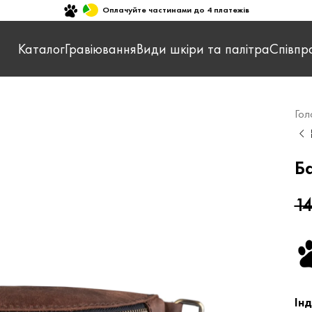
Оплачуйте частинами до 4 платежів
Каталог
Гравіювання
Види шкіри та палітра
Співпр
Гол
Б
1
Ін