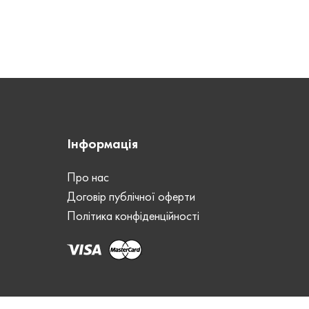
СТАТЬ
СТАТ
Унісекс
кавка
ЗАСТІБКА
ЗАСТ
Блискавка
Інформація
Про нас
Договір публічної оферти
Політика конфіденційності