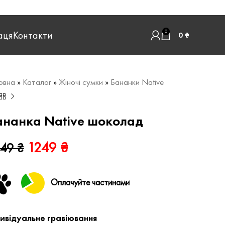
0
аця
Контакти
0
₴
овна
»
Каталог
»
Жіночі сумки
»
Бананки Native
ананка Native шоколад
1249
₴
449
₴
Оплачуйте частинами
дивідуальне гравіювання