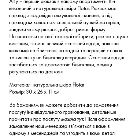
Arty – перший рюкзак в нашому асортименті. Він
виконаний з натуральної шкіри Flotar. Рюкзак має
підклад з водовідштовхувальної тканини, а під
підкладом ховається спеціальний цупкий матеріал,
завдяки якому рюкзак добре тримає форму.
Незважаючи на свої скромні габарити, рюкзак є дуже
вмістким, він має великий основний відділ, зовнішні
кишеньки на блискавці на задній та передній стінках
та кишеньку на блискавці всередині. Основний відділ
застібається за допомогою блискавки, ремінці
регулюються по довжині.
Матеріал: натуральна шкіра Flotar
Розмір: 30 х 26 х 11 см
За бажанням ви можете добавити до замовлення
послугу індивідуального гравіювання, детальніше
прочитати про послугу
можна тут
.
Після оформлення
замовлення наш менеджер зв’яжеться з вами в
одному з месенджерів та узгодить з вами деталі