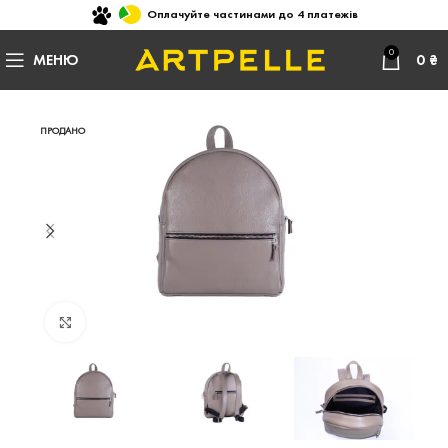
Оплачуйте частинами до 4 платежів
0
МЕНЮ
0
₴
ПРОДАНО
Натисніть, щоб збільшити