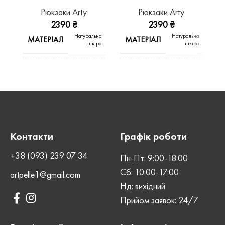
Рюкзаки Arty
Рюкзаки Arty
2390
₴
2390
₴
Натуральна
Натуральна
МАТЕРІАЛ
МАТЕРІАЛ
шкіра
шкіра
КОЛІР
КОЛІР
Зелений
Коньяк
Crazy
Crazy
ВИД ШКІРИ
ВИД ШКІРИ
Horse
Horse
Контакти
Графік роботи
ШОВ
ШОВ
Машинний
Машинний
+38 (093) 239 07 34
Пн-Пт: 9:00-18:00
Сб: 10:00-17:00
artpelle1@gmail.com
СТАТЬ
СТАТЬ
Жіноча
Жіноча
Нд: вихідний
Прийом заявок: 24/7
ЗАСТІБКА
ЗАСТІБКА
Блискавка
Блискавка