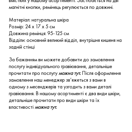
вмістких у нашому асортименті. Застібається на дві
магнітні кнопки, ремінець регулюється по довжині.
Матеріал: натуральна шкіра
Розмір: 24 х 17 х 5 см
Довжина ремінця: 95-125 см
Відділи: основний великий відділ, внутрішня кишеня на
задній стінці
За бажанням ви можете добавити до замовлення
послугу індивідуального гравіювання, детальніше
прочитати про послугу
можна тут
.
Після оформлення
замовлення наш менеджер зв’яжеться з вами в
одному з месенджерів та узгодить з вами деталі
гравіювання. В нашому асортименті є два види шкіри,
детальніше прочитати про види шкіри та їх
властивості
можна тут.