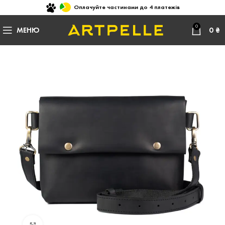
Оплачуйте частинами до 4 платежів
0
МЕНЮ
0
₴