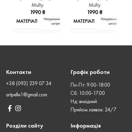
Multy
Multy
1990
₴
1990
₴
Натуральна
Натуральна
МАТЕРІАЛ
МАТЕРІАЛ
шкіра
шкіра
Crazy
КОЛІР
ВИД ШКІРИ
Шоколад
Horse
Crazy
ВИД ШКІРИ
ШОВ
Машинний
Horse
Контакти
Графік роботи
СТАТЬ
ШОВ
Унісекс
Машинний
+38 (093) 239 07 34
Пн-Пт: 9:00-18:00
Сб: 10:00-17:00
artpelle1@gmail.com
Магнітна
СТАТЬ
Нд: вихідний
ЗАСТІБКА
Унісекс
кнопка
Прийом заявок: 24/7
Магнітна
ЗАСТІБКА
кнопка
Розділи сайту
Інформація