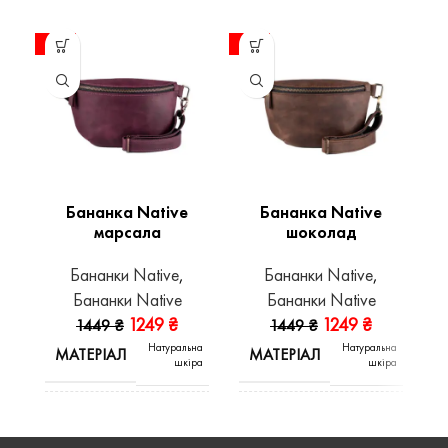
-14%
-14%
-1
Бананка Native
Бананка Native
марсала
шоколад
Бананки Native
,
Бананки Native
,
Бананки Native
Бананки Native
1249
₴
1249
₴
1449
₴
1449
₴
Натуральна
Натуральна
МАТЕРІАЛ
МАТЕРІАЛ
шкіра
шкіра
Crazy
КОЛІР
ВИД ШКІРИ
Шоколад
Horse