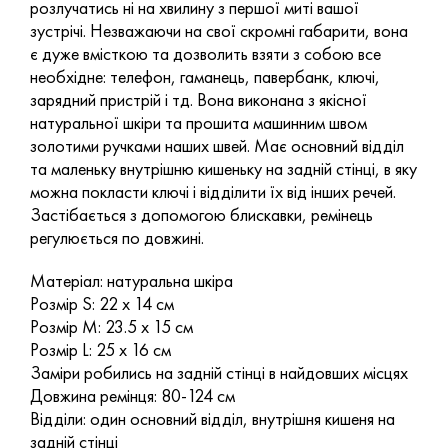
розлучатись ні на хвилину з першої миті вашої
зустрічі. Незважаючи на свої скромні габарити, вона
є дуже вмісткою та дозволить взяти з собою все
необхідне: телефон, гаманець, павербанк, ключі,
зарядний пристрій і тд. Вона виконана з якісної
натуральної шкіри та прошита машинним швом
золотими ручками наших швей. Має основний відділ
та маленьку внутрішню кишеньку на задній стінці, в яку
можна покласти ключі і відділити їх від інших речей.
Застібається з допомогою блискавки, ремінець
регулюється по довжині.
Матеріал: натуральна шкіра
Розмір S: 22 х 14 см
Розмір M: 23.5 х 15 см
Розмір L: 25 х 16 см
Заміри робились на задній стінці в найдовших місцях
Довжина ремінця: 80-124 см
Відділи: один основний відділ, внутрішня кишеня на
задній стінці