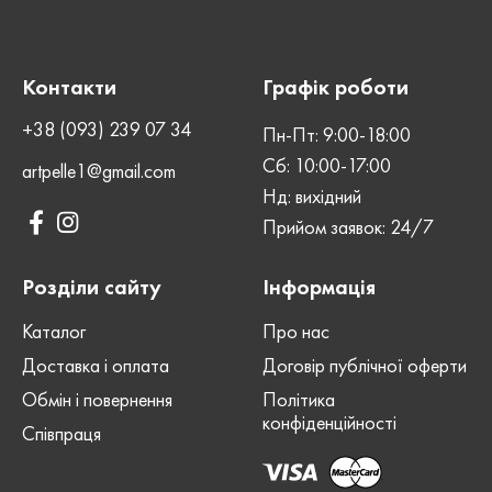
Crazy
ВИД ШКІРИ
ШОВ
Машинний
Horse
Контакти
Графік роботи
СТАТЬ
ШОВ
Унісекс
Машинний
+38 (093) 239 07 34
Пн-Пт: 9:00-18:00
Сб: 10:00-17:00
artpelle1@gmail.com
ЗАСТІБКА
СТАТЬ
Нд: вихідний
Блискавка
Унісекс
Прийом заявок: 24/7
ЗАСТІБКА
Блискавка
Розділи сайту
Інформація
Каталог
Про нас
Доставка і оплата
Договір публічної оферти
Обмін і повернення
Політика
конфіденційності
Співпраця