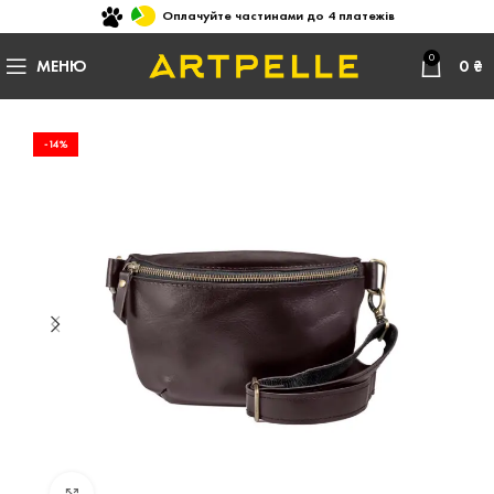
Оплачуйте частинами до 4 платежів
0
МЕНЮ
0
₴
-14%