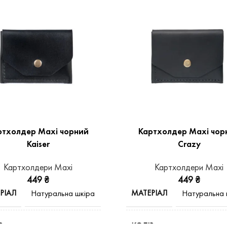
ртхолдер Maxi чорний
Картхолдер Maxi чор
Kaiser
Crazy
Картхолдери Maxi
Картхолдери Maxi
449
₴
449
₴
РІАЛ
МАТЕРІАЛ
Натуральна шкіра
Натуральна 
Р
КОЛІР
Чорний
Ч