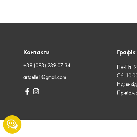
ВИД ШКІРИ
Crazy Horse
ВИД 
ШОВ
Ручний
ШОВ
СТАТЬ
Контакти
Графік
Унісекс
СТАТ
+38 (093) 239 07 34
Пн-Пт: 9
ЗАСТІБКА
Кнопка
Сб: 10:0
artpelle1@gmail.com
ЗАСТ
Нд: вихі
Прийом з