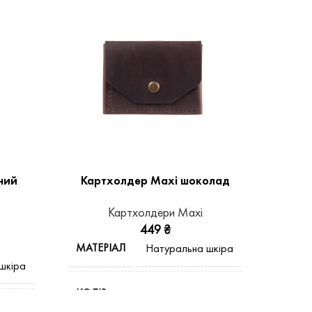
ний
Картхолдер Maxi шоколад
Ка
Картхолдери Maxi
449
₴
МАТЕРІАЛ
МАТЕ
Натуральна шкіра
шкіра
КОЛІР
КОЛІ
Шоколад
орний