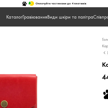
Оплачуйте частинами до 4 платежів
Каталог
Гравіювання
Види шкіри та палітра
Співпр
Гол
Кар
К
4