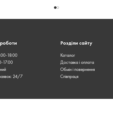
ШКІРИ
ВИД ШКІРИ
Kaiser
Crazy 
ШОВ
Ручний
Р
 роботи
Розділи сайту
Ь
СТАТЬ
Унісекс
У
:00-18:00
Каталог
0-17:00
Доставка і оплата
ІБКА
ЗАСТІБКА
Кнопка
К
дний
Обмін і повернення
аявок: 24/7
Співпраця