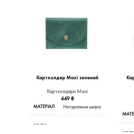
Картхолдер Maxi зелений
Ка
Картхолдери Maxi
449
₴
МАТЕРІАЛ
Натуральна шкіра
МАТЕ
КОЛІР
Зелений
КОЛІ