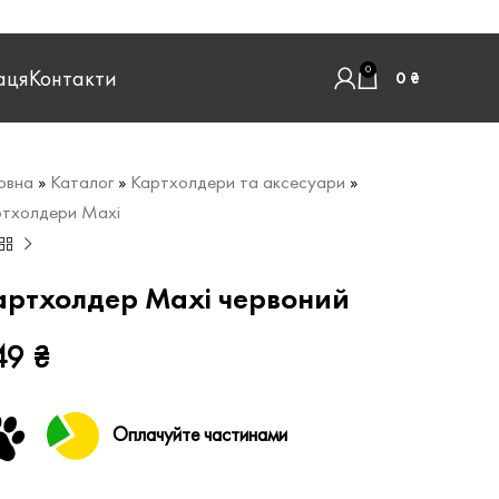
0
аця
Контакти
0
₴
овна
»
Каталог
»
Картхолдери та аксесуари
»
тхолдери Maxi
артхолдер Maxi червоний
49
₴
Оплачуйте частинами