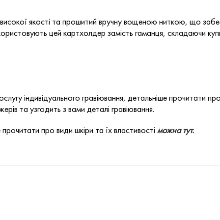
високої якості та прошитий вручну вощеною ниткою, що забезп
икористовують цей картхолдер замість гаманця, складаючи куп
слугу індивідуального гравіювання, детальніше прочитати пр
ерів та узгодить з вами деталі гравіювання.
 прочитати про види шкіри та їх властивості
можна тут.