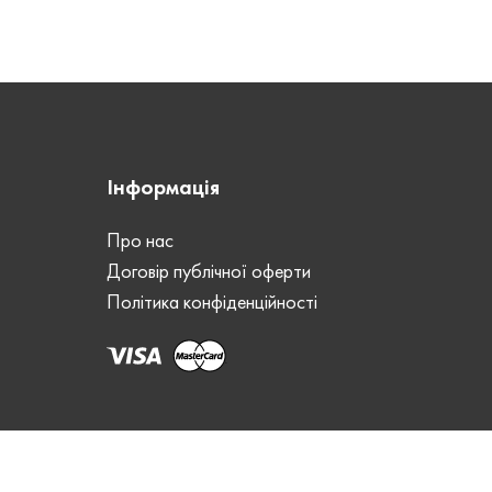
ВИД ШКІРИ
ВИД 
Crazy Horse
Horse
ШОВ
ШОВ
Ручний
учний
СТАТЬ
СТАТ
Інформація
Унісекс
нісекс
Про нас
ЗАСТІБКА
ЗАСТ
Кнопка
Договір публічної оферти
нопка
Політика конфіденційності