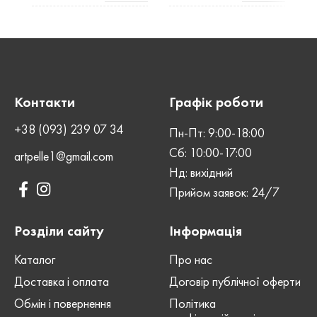
Натуральна
Натуральна
МАТЕРІАЛ
МАТЕРІАЛ
шкіра
шкіра
КОЛІР
КОЛІР
Чорний
Зелений
Контакти
Графік роботи
ШОВ
ШОВ
Ручний
Ручний
+38 (093) 239 07 34
Пн-Пт: 9:00-18:00
Сб: 10:00-17:00
artpelle1@gmail.com
СТАТЬ
СТАТЬ
Нд: вихідний
Унісекс
Унісекс
Прийом заявок: 24/7
ЗАСТІБКА
ЗАСТІБКА
Кнопка
Кнопка
Розділи сайту
Інформація
Каталог
Про нас
Доставка і оплата
Договір публічної оферти
Обмін і повернення
Політика