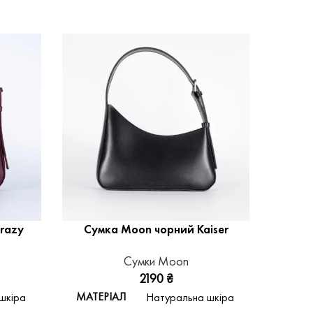
razy
Сумка Moon чорний Kaiser
Сумк
Сумки Moon
2190
₴
МАТЕРІАЛ
МАТЕ
шкіра
Натуральна шкіра