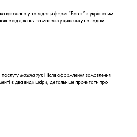
а виконана у трендовій формі “Багет” з укріпленим
овне відділення та маленьку кишеньку на задній
о послугу
можна тут
.
Після оформлення замовлення
енті є два види шкіри, детальніше прочитати про