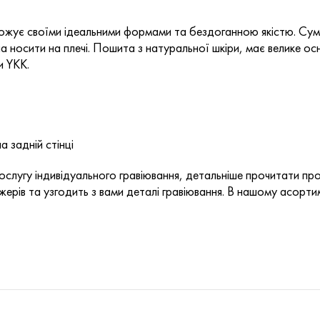
ожує своїми ідеальними формами та бездоганною якістю. Сумк
 носити на плечі.
Пошита з натуральної шкіри, має велике осн
и YKK.
а задній стінці
слугу індивідуального гравіювання, детальніше прочитати пр
ерів та узгодить з вами деталі гравіювання. В нашому асортим