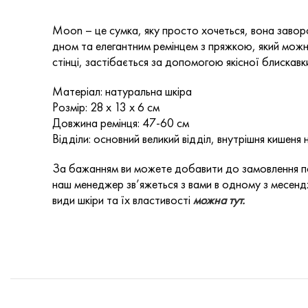
Moon – це сумка, яку просто хочеться, вона завор
дном та елегантним ремінцем з пряжкою, який можна
стінці, застібається за допомогою якісної блискавк
Матеріал: натуральна шкіра
Розмір: 28 х 13 х 6 см
Довжина ремінця: 47-60 см
Відділи: основний великий відділ, внутрішня кишеня н
За бажанням ви можете добавити до замовлення по
наш менеджер зв’яжеться з вами в одному з месендж
види шкіри та їх властивості
можна тут.