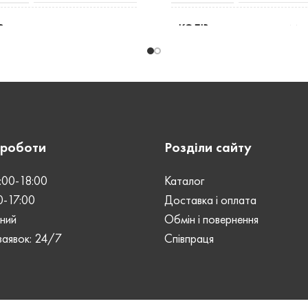
Р
КОЛІР
Зелений
Мар
ШКІРИ
ВИД ШКІРИ
Crazy Horse
Crazy 
ШОВ
Машинний
Маш
 роботи
Розділи сайту
Ь
СТАТЬ
Жіноча
Ж
:00-18:00
Каталог
0-17:00
Доставка і оплата
ІБКА
ЗАСТІБКА
Блискавка
Блис
дний
Обмін і повернення
аявок: 24/7
Співпраця