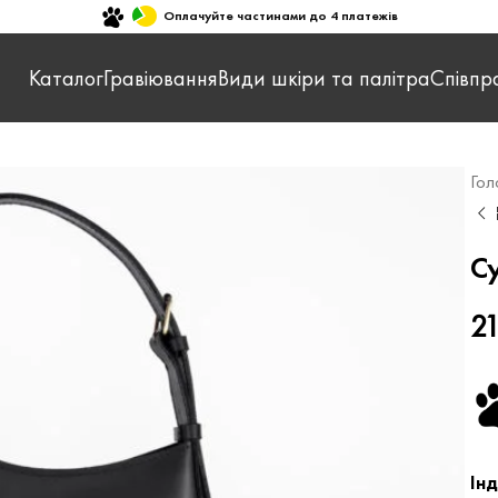
Оплачуйте частинами до 4 платежів
Каталог
Гравіювання
Види шкіри та палітра
Співпр
Гол
С
2
Ін