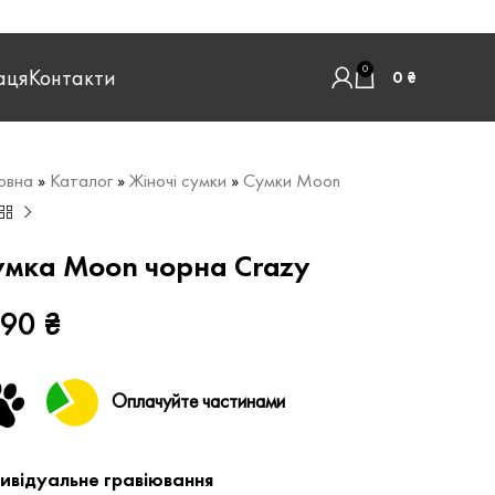
0
аця
Контакти
0
₴
овна
»
Каталог
»
Жіночі сумки
»
Сумки Moon
умка Moon чорна Crazy
190
₴
Оплачуйте частинами
дивідуальне гравіювання