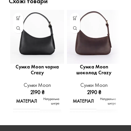
Схожі товари
Сумка Moon чорна
Сумка Moon
С
Crazy
шоколад Crazy
Сумки Moon
Сумки Moon
2190
₴
2190
₴
Натуральна
Натуральна
МАТЕРІАЛ
МАТЕРІАЛ
шкіра
шкіра
КОЛІР
КОЛІР
Чорний
Шоколад