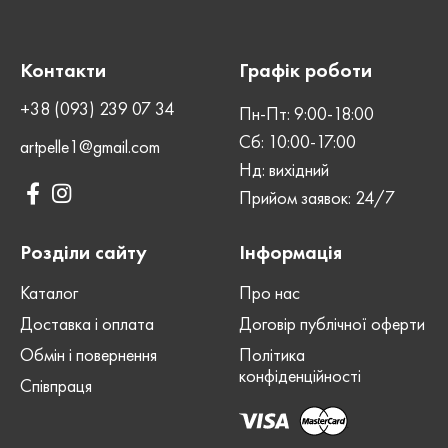
Crazy
Crazy
ВИД ШКІРИ
ВИД ШКІРИ
Horse
Horse
Контакти
Графік роботи
ШОВ
ШОВ
Машинний
Машинний
+38 (093) 239 07 34
Пн-Пт: 9:00-18:00
Сб: 10:00-17:00
artpelle1@gmail.com
СТАТЬ
СТАТЬ
Нд: вихідний
Жіноча
Жіноча
Прийом заявок: 24/7
ЗАСТІБКА
ЗАСТІБКА
Блискавка
Блискавка
Розділи сайту
Інформація
Каталог
Про нас
Доставка і оплата
Договір публічної оферти
Обмін і повернення
Політика
конфіденційності
Співпраця