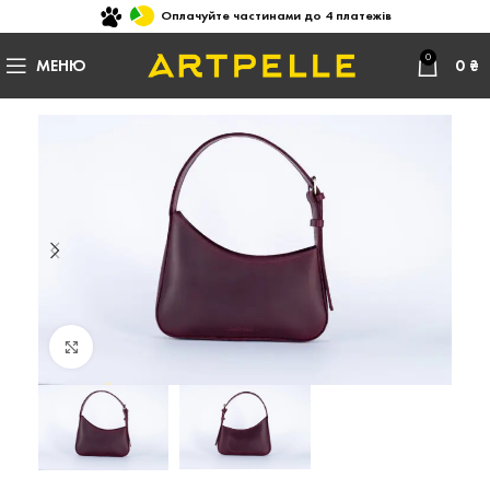
Оплачуйте частинами до 4 платежів
0
МЕНЮ
0
₴
Натисніть, щоб збільшити