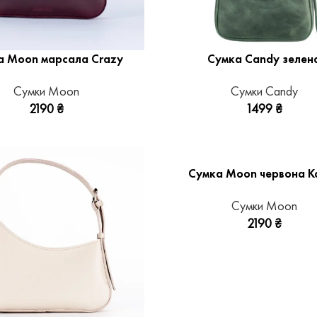
а Moon марсала Crazy
Сумка Candy зелен
Сумки Moon
Сумки Candy
2190
₴
1499
₴
Сумка Moon червона Ka
Сумки Moon
2190
₴