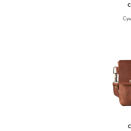
С
Сум
С