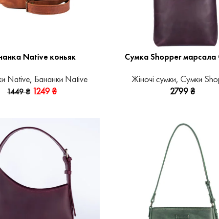
нанка Native коньяк
Сумка Shopper марсала 
и Native
,
Бананки Native
Жіночі сумки
,
Сумки Sho
1249
₴
2799
₴
1449
₴