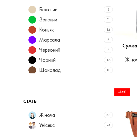
Бежевий
3
Зелений
11
Коньяк
14
Марсала
8
Сумка
Червоний
3
Жіноч
Чорний
16
Шоколад
18
Бейліз
2
Капучіно
2
-14%
Мокка
2
СТАТЬ
Жіноча
53
Унісекс
24