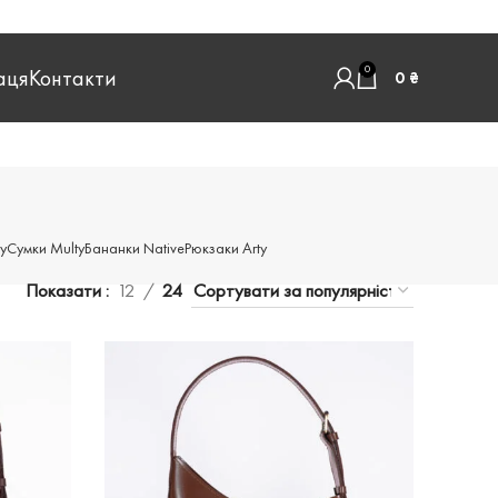
0
аця
Контакти
0
₴
y
Сумки Multy
Бананки Native
Рюкзаки Arty
Показати
12
24