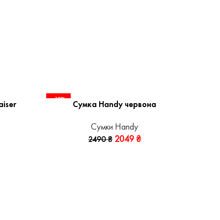
-18%
iser
Сумка Handy червона
Сумки Handy
2049
₴
2490
₴