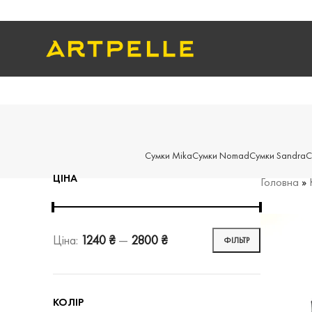
Сумки Mika
Сумки Nomad
Сумки Sandra
С
ЦІНА
Головна
»
Ціна:
1240 ₴
—
2800 ₴
ФІЛЬТР
КОЛІР