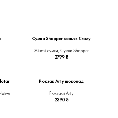
й
Сумка Shopper коньяк Crazy
Жіночі сумки
,
Сумки Shopper
2799
₴
lotar
Рюкзак Arty шоколад
ative
Рюкзаки Arty
2390
₴