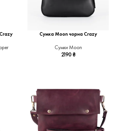
Crazy
Сумка Moon чорна Crazy
pper
Сумки Moon
2190
₴