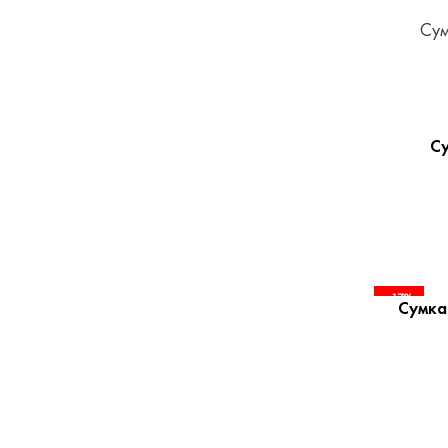
Сум
Су
-17%
Сумка