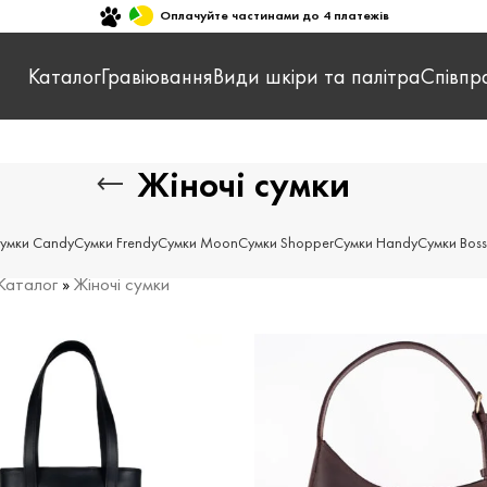
Оплачуйте частинами до 4 платежів
Каталог
Гравіювання
Види шкіри та палітра
Співпр
Жіночі сумки
умки Candy
Сумки Frendy
Сумки Moon
Сумки Shopper
Сумки Handy
Сумки Boss
Каталог
»
Жіночі сумки