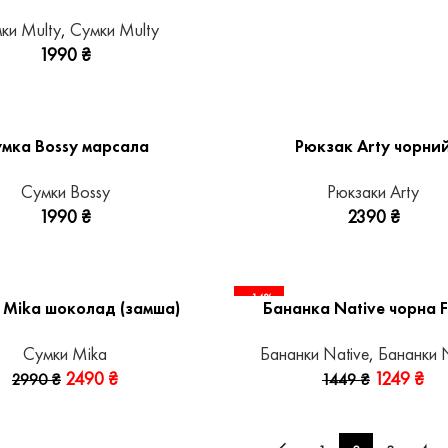
ки Multy
,
Сумки Multy
1990
₴
мка Bossy марсала
Рюкзак Arty чорни
Сумки Bossy
Рюкзаки Arty
1990
₴
2390
₴
-14%
 Mika шоколад (замша)
Бананка Native чорна F
Сумки Mika
Бананки Native
,
Бананки N
2490
₴
1249
₴
2990
₴
1449
₴