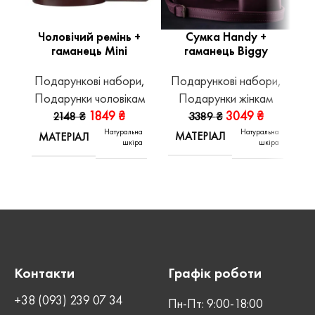
Сумка Handy +
Чоловічий ремінь +
гаманець Biggy
гаманець Mini
Подарункові набори
,
Подарункові набори
,
П
Подарунки жінкам
Подарунки чоловікам
П
3049
₴
1849
₴
3389
₴
2148
₴
Натуральна
Натуральна
МАТЕРІАЛ
МАТЕРІАЛ
шкіра
шкіра
Контакти
Графік роботи
+38 (093) 239 07 34
Пн-Пт: 9:00-18:00