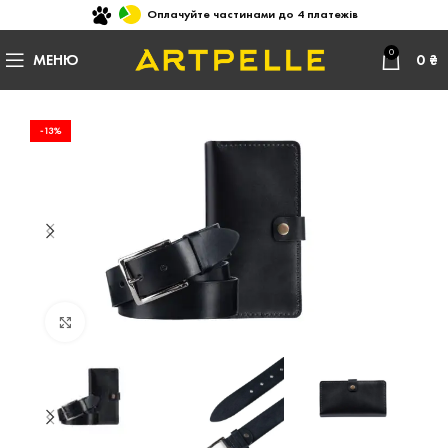
Оплачуйте частинами до 4 платежів
0
МЕНЮ
0
₴
-13%
Натисніть, щоб збільшити