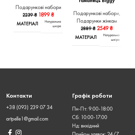
гаманець Biggy
Подарункові набори
Подарункові набори
,
П
1899
₴
2239
₴
Подарунки жінкам
П
Натуральна
МАТЕРІАЛ
шкіра
2549
₴
2889
₴
Натуральна
МАТЕРІАЛ
шкіра
Контакти
Графік роботи
+38 (093) 239 07 34
Пн-Пт: 9:00-18:00
Сб: 10:00-17:00
artpelle1@gmail.com
Нд: вихідний
Прийом заявок: 24/7