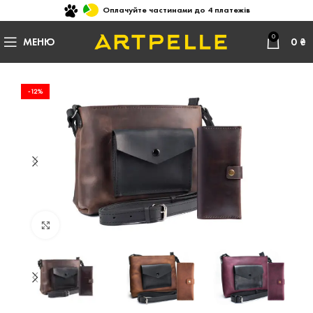
Оплачуйте частинами до 4 платежів
0
МЕНЮ
0
₴
-12%
Натисніть, щоб збільшити