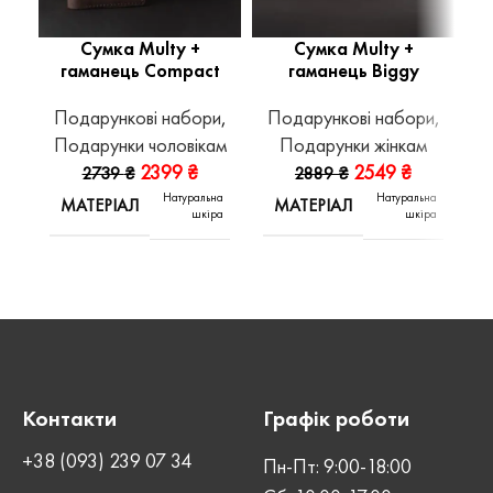
Сумка Multy +
Сумка Multy +
гаманець Compact
гаманець Biggy
Подарункові набори
,
Подарункові набори
,
П
Подарунки чоловікам
Подарунки жінкам
П
2399
₴
2549
₴
2739
₴
2889
₴
Натуральна
Натуральна
МАТЕРІАЛ
МАТЕРІАЛ
шкіра
шкіра
Контакти
Графік роботи
+38 (093) 239 07 34
Пн-Пт: 9:00-18:00