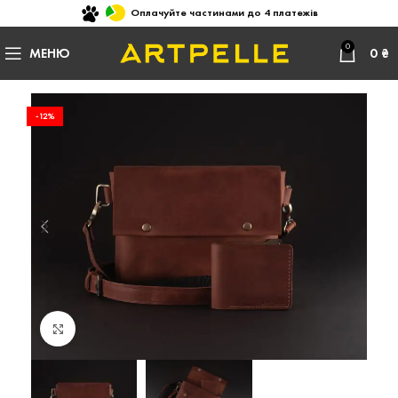
Оплачуйте частинами до 4 платежів
0
МЕНЮ
0
₴
-12%
Натисніть, щоб збільшити