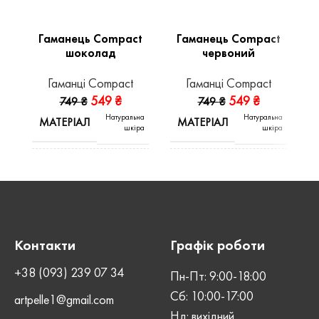
Гаманець Compact
Гаманець Compact
шоколад
червоний
Гаманці Compact
Гаманці Compact
549
₴
549
₴
749
₴
749
₴
Натуральна
Натуральна
МАТЕРІАЛ
МАТЕРІАЛ
шкіра
шкіра
КОЛІР
ВИД ШКІРИ
Шоколад
Kaiser
Crazy
ШОВ
ВИД ШКІРИ
Ручний
Horse
Контакти
Графік роботи
СТАТЬ
Унісекс
ШОВ
Ручний
+38 (093) 239 07 34
Пн-Пт: 9:00-18:00
Сб: 10:00-17:00
artpelle1@gmail.com
ЗАСТІБКА
Кнопка
СТАТЬ
Нд: вихідний
Унісекс