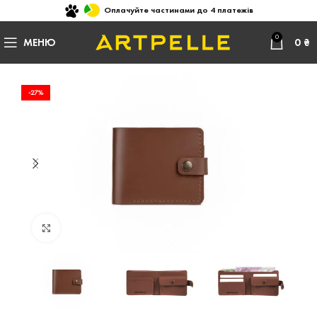
Оплачуйте частинами до 4 платежів
0
МЕНЮ
0
₴
-27%
Натисніть, щоб збільшити