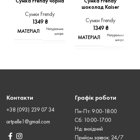
Сумка Frendy чорна
Сумка Frendy
С
шоколад Kaiser
Сумки Frendy
Сумки Frendy
1349
₴
1349
₴
Натуральна
МАТЕРІАЛ
шкіра
Натуральна
МАТЕРІАЛ
шкіра
ВИД ШКІРИ
Kaiser
ВИД ШКІРИ
Kaiser
КОЛІР
Чорний
КОЛІР
Шоколад
СТАТЬ
Унісекс
Контакти
Графік роботи
СТАТЬ
Унісекс
+38 (093) 239 07 34
Пн-Пт: 9:00-18:00
ШОВ
Машинний
Сб: 10:00-17:00
ШОВ
Машинний
artpelle1@gmail.com
Нд: вихідний
Магнітна
ЗАСТІБКА
Прийом заявок: 24/7
кнопка
Магнітна