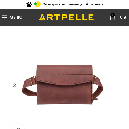
Оплачуйте частинами до 4 платежів
0
МЕНЮ
0
₴