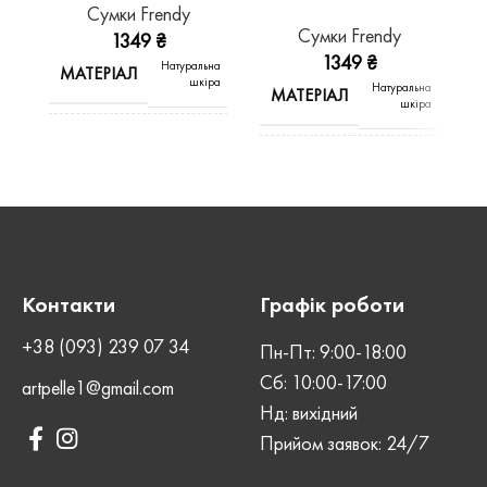
Сумки Frendy
Сумки Frendy
1349
₴
1349
₴
Натуральна
МАТЕРІАЛ
шкіра
Натуральна
МАТЕРІАЛ
шкіра
ВИД ШКІРИ
Kaiser
ВИД ШКІРИ
Kaiser
КОЛІР
Чорний
КОЛІР
Коньяк
СТАТЬ
Унісекс
Контакти
Графік роботи
СТАТЬ
Унісекс
+38 (093) 239 07 34
Пн-Пт: 9:00-18:00
ШОВ
Машинний
Сб: 10:00-17:00
ШОВ
Машинний
artpelle1@gmail.com
Нд: вихідний
Магнітна
ЗАСТІБКА
Прийом заявок: 24/7
кнопка
Магнітна
ЗАСТІБКА
кнопка