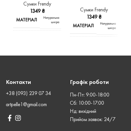
Сумки Frendy
Сумки Frendy
1349
₴
1349
₴
Натуральна
МАТЕРІАЛ
шкіра
Натуральна
МАТЕРІАЛ
шкіра
ВИД ШКІРИ
Kaiser
ВИД ШКІРИ
Kaiser
КОЛІР
Чорний
КОЛІР
Шоколад
СТАТЬ
Унісекс
Контакти
Графік роботи
СТАТЬ
Унісекс
+38 (093) 239 07 34
Пн-Пт: 9:00-18:00
ШОВ
Машинний
Сб: 10:00-17:00
ШОВ
Машинний
artpelle1@gmail.com
Нд: вихідний
Магнітна
ЗАСТІБКА
Прийом заявок: 24/7
кнопка
Магнітна
ЗАСТІБКА
кнопка