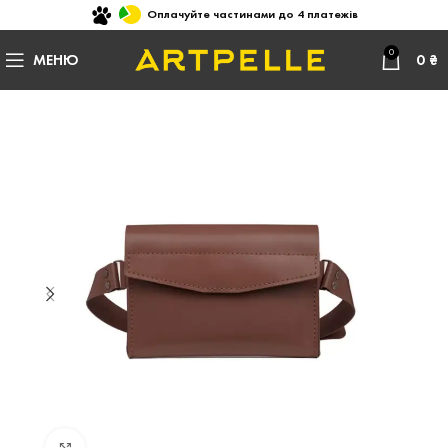
Оплачуйте частинами до 4 платежів
0
МЕНЮ
0
₴